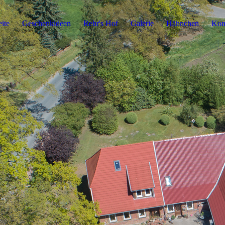
eite
Geschenkideen
Rehr's Hof
Galerie
Hähnchen
Kon